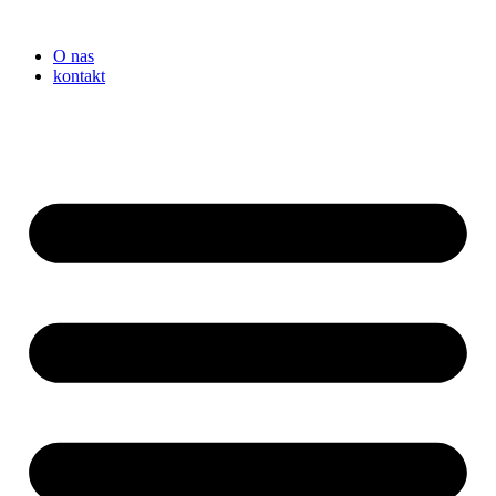
Przejdź
do
O nas
treści
kontakt