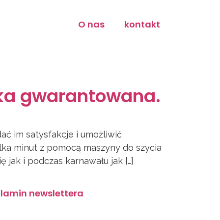
O nas
kontakt
cka gwarantowana.
ać im satysfakcje i umożliwić
kilka minut z pomocą maszyny do szycia
ę jak i podczas karnawału jak […]
lamin newslettera