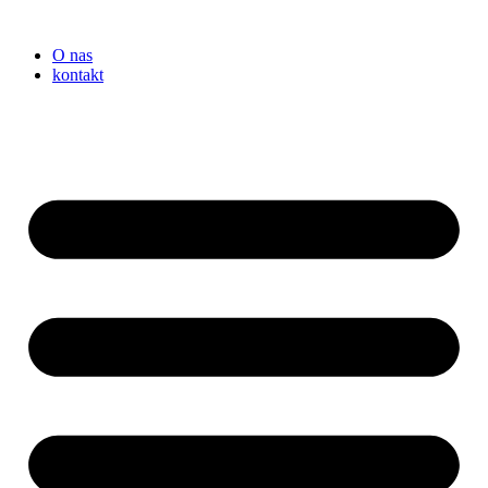
Przejdź
do
O nas
treści
kontakt